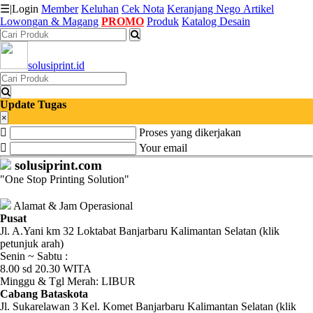
☰
|
Login
Member
Keluhan
Cek Nota
Keranjang
Nego
Artikel
Lowongan & Magang
PROMO
Produk
Katalog Desain
Katalog
solusiprint.id
Produk
Petugas
Update Tugas
×
Proses yang dikerjakan
Riwayat
Your email
Transaksi
solusiprint.com
"One Stop Printing Solution"
Tagihan
Berjalan
Alamat & Jam Operasional
Pusat
Jl. A.Yani km 32 Loktabat Banjarbaru Kalimantan Selatan (klik
Pembayaran
petunjuk arah)
Senin ~ Sabtu :
Pendapatan
8.00 sd 20.30 WITA
Minggu & Tgl Merah: LIBUR
Fee
Cabang Bataskota
Jl. Sukarelawan 3 Kel. Komet Banjarbaru Kalimantan Selatan (klik