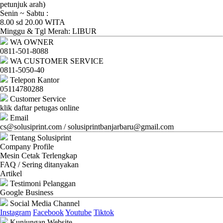
Ganti
petunjuk arah)
Senin ~ Sabtu :
Password
8.00 sd 20.00 WITA
Minggu & Tgl Merah: LIBUR
Logout
WA OWNER
0811-501-8088
WA CUSTOMER SERVICE
0811-5050-40
Telepon Kantor
05114780288
Customer Service
klik daftar petugas online
Email
cs@solusiprint.com / solusiprintbanjarbaru@gmail.com
Tentang Solusiprint
Company Profile
Mesin Cetak Terlengkap
FAQ / Sering ditanyakan
Artikel
Testimoni Pelanggan
Google Business
Social Media Channel
Instagram
Facebook
Youtube
Tiktok
Kunjungan Website