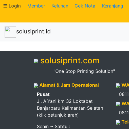
☰
|
Login
Member
Keluhan
Cek Nota
Keranjang
Katalog
solusiprint.id
Produk
Petugas
solusiprint.com
Riwayat
"One Stop Printing Solution"
Transaksi
Alamat & Jam Operasional
WA
Tagihan
Pusat
081
Berjalan
Jl. A.Yani km 32 Loktabat
WA
Banjarbaru Kalimantan Selatan
081
(klik petunjuk arah)
Pembayaran
Tel
Senin ~ Sabtu :