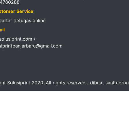
14780288
tomer Service
 daftar petugas online
il
olusiprint.com /
siprintbanjarbaru@gmail.com
ht Solusiprint 2020. All rights reserved. -dibuat saat coro