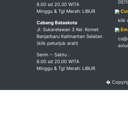
051
Pendapatan
8.00 sd 20.30 WITA
Minggu & Tgl Merah: LIBUR
Cus
Fee
klik
Cabang Bataskota
Ganti
Jl. Sukarelawan 3 Kel. Komet
Ema
Banjarbaru Kalimantan Selatan
cs@s
Password
(klik petunjuk arah)
solu
Logout
Senin ~ Sabtu :
8.00 sd 20.00 WITA
Minggu & Tgl Merah: LIBUR
� Copyrig