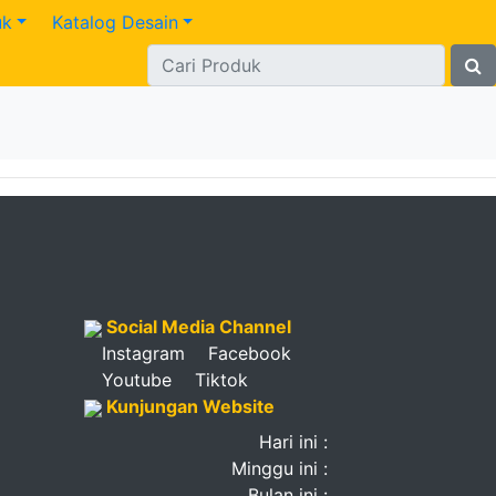
uk
Katalog Desain
Social Media Channel
Instagram
Facebook
Youtube
Tiktok
Kunjungan Website
Hari ini :
Minggu ini :
Bulan ini :