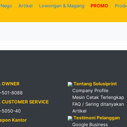
Nego
Artikel
Lowongan & Magang
PROMO
Prod
 OWNER
Tentang Solusiprint
Company Profile
1-501-8088
Mesin Cetak Terlengkap
 CUSTOMER SERVICE
FAQ / Sering ditanyakan
1-5050-40
Artikel
Testimoni Pelanggan
epon Kantor
Google Business