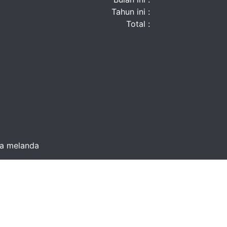
Tahun ini :
Total :
na melanda