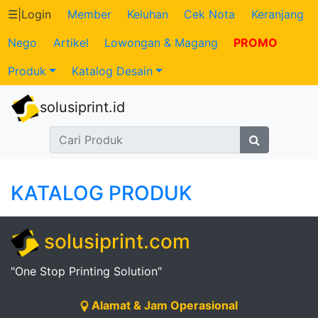
☰
|
Login
Member
Keluhan
Cek Nota
Keranjang
Nego
Artikel
Lowongan & Magang
PROMO
Katalog
Produk
Katalog Desain
Produk
solusiprint.id
Petugas
Riwayat
Transaksi
KATALOG PRODUK
Tagihan
solusiprint.com
Berjalan
"One Stop Printing Solution"
Pembayaran
Alamat & Jam Operasional