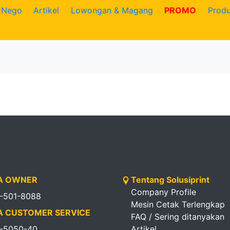
Nego
Artikel
Lowongan & Magang
PROMO
Prod
 OWNER
Tentang Solusiprint
Company Profile
1-501-8088
Mesin Cetak Terlengkap
 CUSTOMER SERVICE
FAQ / Sering ditanyakan
1-5050-40
Artikel