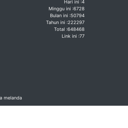
Hari ini :4
Minggu ini :6728
Bulan ini :50794
Tahun ini :222297
Total :648468
Link ini :77
na melanda