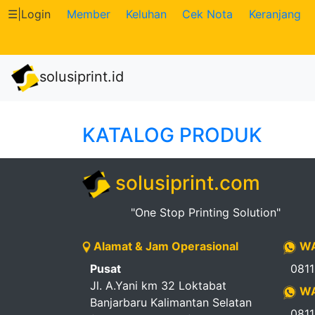
☰
|
Login
Member
Keluhan
Cek Nota
Keranjang
Katalog
solusiprint.id
Produk
Petugas
KATALOG PRODUK
Riwayat
solusiprint.com
Transaksi
"One Stop Printing Solution"
Tagihan
Alamat & Jam Operasional
WA
Berjalan
Pusat
081
Pembayaran
Jl. A.Yani km 32 Loktabat
WA
Banjarbaru Kalimantan Selatan
081