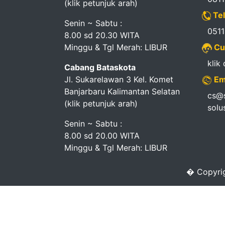
(klik petunjuk arah)
Pendapatan
Tel
Fee
Senin ~ Sabtu :
051
8.00 sd 20.30 WITA
Minggu & Tgl Merah: LIBUR
Cu
Ganti
klik
Cabang Bataskota
Password
Jl. Sukarelawan 3 Kel. Komet
Em
Banjarbaru Kalimantan Selatan
Logout
cs@s
(klik petunjuk arah)
solu
Senin ~ Sabtu :
8.00 sd 20.00 WITA
Minggu & Tgl Merah: LIBUR
� Copyrig