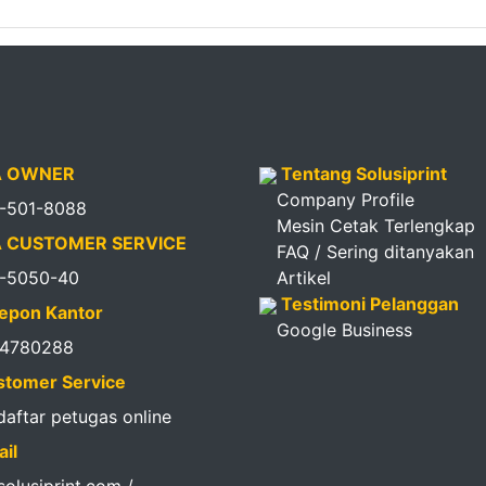
 OWNER
Tentang Solusiprint
Company Profile
1-501-8088
Mesin Cetak Terlengkap
 CUSTOMER SERVICE
FAQ / Sering ditanyakan
1-5050-40
Artikel
Testimoni Pelanggan
epon Kantor
Google Business
14780288
tomer Service
 daftar petugas online
il