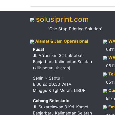
Pendapatan
Fee
solusiprint.com
Ganti
"One Stop Printing Solution"
Password
Alamat & Jam Operasional
WA
Logout
Pusat
081
Jl. A.Yani km 32 Loktabat
WA
Banjarbaru Kalimantan Selatan
081
(klik petunjuk arah)
Tel
Senin ~ Sabtu :
051
8.00 sd 20.30 WITA
Minggu & Tgl Merah: LIBUR
Cus
klik
Cabang Bataskota
Jl. Sukarelawan 3 Kel. Komet
Ema
Banjarbaru Kalimantan Selatan