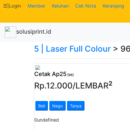
☰
|
Login
Member
Keluhan
Cek Nota
Keranjang
Katalog
solusiprint.id
Produk
5 | Laser Full Colour
> 96
Petugas
Riwayat
Cetak Ap25
Transaksi
[96]
2
Rp.
12.000
/
LEMBAR
Tagihan
Berjalan
Beli
Nego
Tanya
Pembayaran
0
undefined