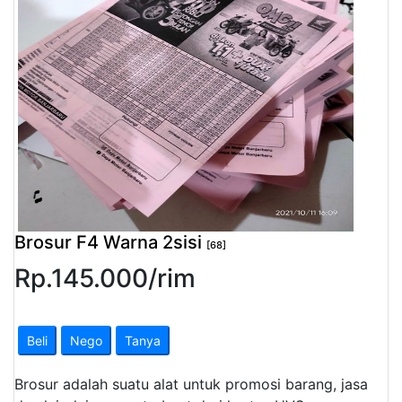
Pendapatan
Fee
Ganti
Password
Logout
Brosur F4 Warna 2sisi
[68]
Rp.
145.000
/
rim
Beli
Nego
Tanya
Brosur adalah suatu alat untuk promosi barang, jasa