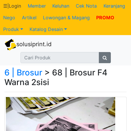
☰
|
Login
Member
Keluhan
Cek Nota
Keranjang
Nego
Artikel
Lowongan & Magang
PROMO
Katalog
Produk
Katalog Desain
Produk
solusiprint.id
Petugas
Riwayat
6 | Brosur
> 68 | Brosur F4
Transaksi
Warna 2sisi
Tagihan
Berjalan
Pembayaran