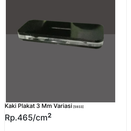
Pendapatan
Fee
Ganti
Password
Logout
Kaki Plakat 3 Mm Variasi
[5933]
2
Rp.
465
/
cm