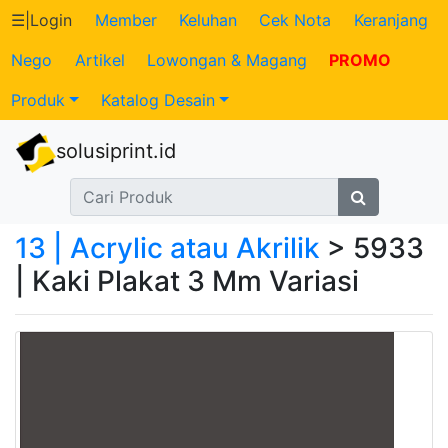
☰
|
Login
Member
Keluhan
Cek Nota
Keranjang
Nego
Artikel
Lowongan & Magang
PROMO
Katalog
Produk
Katalog Desain
Produk
solusiprint.id
Petugas
Riwayat
13 | Acrylic atau Akrilik
> 5933
Transaksi
| Kaki Plakat 3 Mm Variasi
Tagihan
Berjalan
Pembayaran