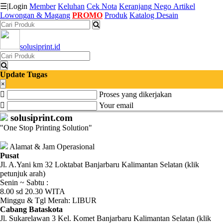
☰
|
Login
Member
Keluhan
Cek Nota
Keranjang
Nego
Artikel
Lowongan & Magang
PROMO
Produk
Katalog Desain
Katalog
solusiprint.id
Produk
Petugas
Update Tugas
×
Proses yang dikerjakan
Riwayat
Your email
Transaksi
solusiprint.com
"One Stop Printing Solution"
Tagihan
Berjalan
Alamat & Jam Operasional
Pusat
Jl. A.Yani km 32 Loktabat Banjarbaru Kalimantan Selatan (klik
Pembayaran
petunjuk arah)
Senin ~ Sabtu :
Pendapatan
8.00 sd 20.30 WITA
Minggu & Tgl Merah: LIBUR
Fee
Cabang Bataskota
Jl. Sukarelawan 3 Kel. Komet Banjarbaru Kalimantan Selatan (klik