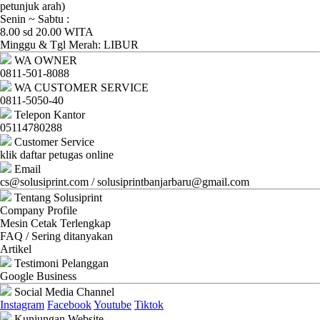
Ganti
petunjuk arah)
Senin ~ Sabtu :
Password
8.00 sd 20.00 WITA
Minggu & Tgl Merah: LIBUR
Logout
WA OWNER
0811-501-8088
WA CUSTOMER SERVICE
0811-5050-40
Telepon Kantor
05114780288
Customer Service
klik daftar petugas online
Email
cs@solusiprint.com / solusiprintbanjarbaru@gmail.com
Tentang Solusiprint
Company Profile
Mesin Cetak Terlengkap
FAQ / Sering ditanyakan
Artikel
Testimoni Pelanggan
Google Business
Social Media Channel
Instagram
Facebook
Youtube
Tiktok
Kunjungan Website