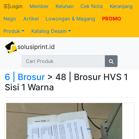
☰
|
Login
Member
Keluhan
Cek Nota
Keranjang
Nego
Artikel
Lowongan & Magang
PROMO
Katalog
Produk
Katalog Desain
Produk
solusiprint.id
Petugas
Riwayat
6 | Brosur
> 48 | Brosur HVS 1
Transaksi
Sisi 1 Warna
Tagihan
Berjalan
Pembayaran