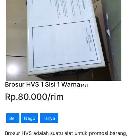
Pendapatan
Fee
Ganti
Password
Logout
Brosur HVS 1 Sisi 1 Warna
[48]
Rp.
80.000
/
rim
Beli
Nego
Tanya
Brosur HVS adalah suatu alat untuk promosi barang,