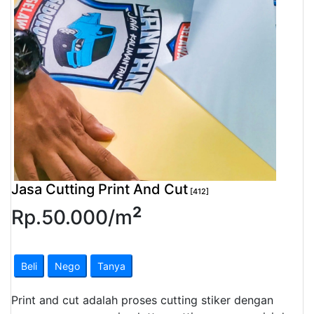
Pendapatan
Fee
Ganti
Password
Logout
Jasa Cutting Print And Cut
[412]
2
Rp.
50.000
/
m
Beli
Nego
Tanya
Print and cut adalah proses cutting stiker dengan