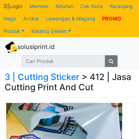
☰
|
Login
Member
Keluhan
Cek Nota
Keranjang
Nego
Artikel
Lowongan & Magang
PROMO
Katalog
Produk
Katalog Desain
Produk
solusiprint.id
Petugas
Riwayat
3 | Cutting Sticker
> 412 | Jasa
Transaksi
Cutting Print And Cut
Tagihan
Berjalan
Pembayaran