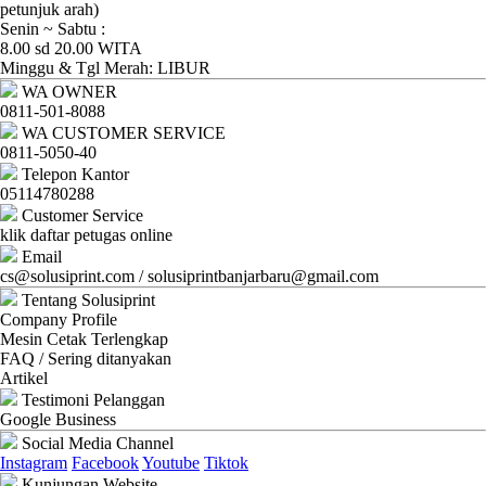
Ganti
petunjuk arah)
Senin ~ Sabtu :
Password
8.00 sd 20.00 WITA
Minggu & Tgl Merah: LIBUR
Logout
WA OWNER
0811-501-8088
WA CUSTOMER SERVICE
0811-5050-40
Telepon Kantor
05114780288
Customer Service
klik daftar petugas online
Email
cs@solusiprint.com / solusiprintbanjarbaru@gmail.com
Tentang Solusiprint
Company Profile
Mesin Cetak Terlengkap
FAQ / Sering ditanyakan
Artikel
Testimoni Pelanggan
Google Business
Social Media Channel
Instagram
Facebook
Youtube
Tiktok
Kunjungan Website