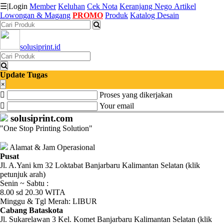
☰
|
Login
Member
Keluhan
Cek Nota
Keranjang
Nego
Artikel
Lowongan & Magang
PROMO
Produk
Katalog Desain
Katalog
solusiprint.id
Produk
Petugas
Update Tugas
×
Proses yang dikerjakan
Riwayat
Your email
Transaksi
solusiprint.com
"One Stop Printing Solution"
Tagihan
Berjalan
Alamat & Jam Operasional
Pusat
Jl. A.Yani km 32 Loktabat Banjarbaru Kalimantan Selatan (klik
Pembayaran
petunjuk arah)
Senin ~ Sabtu :
Pendapatan
8.00 sd 20.30 WITA
Minggu & Tgl Merah: LIBUR
Fee
Cabang Bataskota
Jl. Sukarelawan 3 Kel. Komet Banjarbaru Kalimantan Selatan (klik