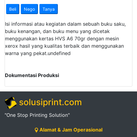
Pendapatan
Beli
Nego
Tanya
Fee
Isi informasi atau kegiatan dalam sebuah buku saku,
Ganti
buku kenangan, dan buku menu yang dicetak
menggunakan kertas HVS A6 70gr dengan mesin
Password
xerox hasil yang kualitas terbaik dan menggunakan
warna yang pekat.
undefined
Logout
Dokumentasi Produksi
solusiprint.com
"One Stop Printing Solution"
Alamat & Jam Operasional