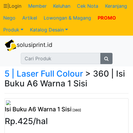
☰
|
Login
Member
Keluhan
Cek Nota
Keranjang
Nego
Artikel
Lowongan & Magang
PROMO
Katalog
Produk
Katalog Desain
Produk
solusiprint.id
Petugas
Riwayat
5 | Laser Full Colour
> 360 | Isi
Transaksi
Buku A6 Warna 1 Sisi
Tagihan
Berjalan
Isi Buku A6 Warna 1 Sisi
[360]
Rp.
425
/
hal
Pembayaran