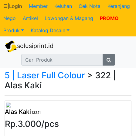
☰
|
Login
Member
Keluhan
Cek Nota
Keranjang
Nego
Artikel
Lowongan & Magang
PROMO
Katalog
Produk
Katalog Desain
Produk
solusiprint.id
Petugas
Riwayat
5 | Laser Full Colour
> 322 |
Transaksi
Alas Kaki
Tagihan
Berjalan
Alas Kaki
[322]
Rp.
3.000
/
pcs
Pembayaran