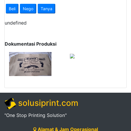
Pendapatan
Beli
Nego
Tanya
Fee
undefined
Ganti
Password
Dokumentasi Produksi
Logout
solusiprint.com
"One Stop Printing Solution"
Alamat & Jam Operasional