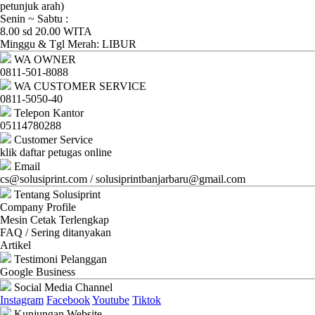
Ganti
petunjuk arah)
Senin ~ Sabtu :
Password
8.00 sd 20.00 WITA
Minggu & Tgl Merah: LIBUR
Logout
WA OWNER
0811-501-8088
WA CUSTOMER SERVICE
0811-5050-40
Telepon Kantor
05114780288
Customer Service
klik daftar petugas online
Email
cs@solusiprint.com / solusiprintbanjarbaru@gmail.com
Tentang Solusiprint
Company Profile
Mesin Cetak Terlengkap
FAQ / Sering ditanyakan
Artikel
Testimoni Pelanggan
Google Business
Social Media Channel
Instagram
Facebook
Youtube
Tiktok
Kunjungan Website