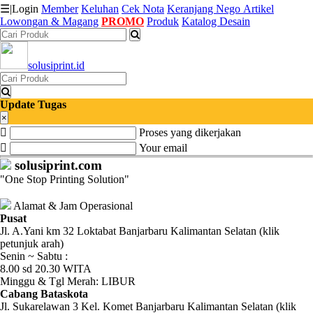
☰
|
Login
Member
Keluhan
Cek Nota
Keranjang
Nego
Artikel
Lowongan & Magang
PROMO
Produk
Katalog Desain
Katalog
solusiprint.id
Produk
Petugas
Update Tugas
×
Proses yang dikerjakan
Riwayat
Your email
Transaksi
solusiprint.com
"One Stop Printing Solution"
Tagihan
Berjalan
Alamat & Jam Operasional
Pusat
Jl. A.Yani km 32 Loktabat Banjarbaru Kalimantan Selatan (klik
Pembayaran
petunjuk arah)
Senin ~ Sabtu :
Pendapatan
8.00 sd 20.30 WITA
Minggu & Tgl Merah: LIBUR
Fee
Cabang Bataskota
Jl. Sukarelawan 3 Kel. Komet Banjarbaru Kalimantan Selatan (klik