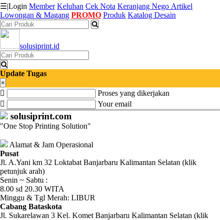
☰
|
Login
Member
Keluhan
Cek Nota
Keranjang
Nego
Artikel
Lowongan & Magang
PROMO
Produk
Katalog Desain
Katalog
solusiprint.id
Produk
Petugas
Update Tugas
×
Proses yang dikerjakan
Riwayat
Your email
Transaksi
solusiprint.com
"One Stop Printing Solution"
Tagihan
Berjalan
Alamat & Jam Operasional
Pusat
Jl. A.Yani km 32 Loktabat Banjarbaru Kalimantan Selatan (klik
Pembayaran
petunjuk arah)
Senin ~ Sabtu :
Pendapatan
8.00 sd 20.30 WITA
Minggu & Tgl Merah: LIBUR
Fee
Cabang Bataskota
Jl. Sukarelawan 3 Kel. Komet Banjarbaru Kalimantan Selatan (klik