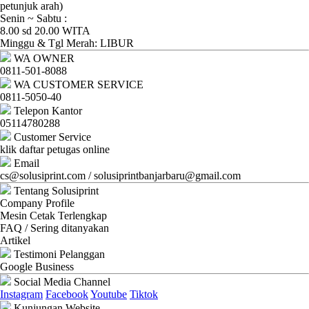
Ganti
petunjuk arah)
Senin ~ Sabtu :
Password
8.00 sd 20.00 WITA
Minggu & Tgl Merah: LIBUR
Logout
WA OWNER
0811-501-8088
WA CUSTOMER SERVICE
0811-5050-40
Telepon Kantor
05114780288
Customer Service
klik daftar petugas online
Email
cs@solusiprint.com / solusiprintbanjarbaru@gmail.com
Tentang Solusiprint
Company Profile
Mesin Cetak Terlengkap
FAQ / Sering ditanyakan
Artikel
Testimoni Pelanggan
Google Business
Social Media Channel
Instagram
Facebook
Youtube
Tiktok
Kunjungan Website