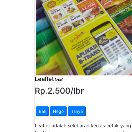
Pendapatan
Fee
Ganti
Password
Logout
Leaflet
[268]
Rp.
2.500
/
lbr
Beli
Nego
Tanya
Leaflet adalah selebaran kertas cetak yang