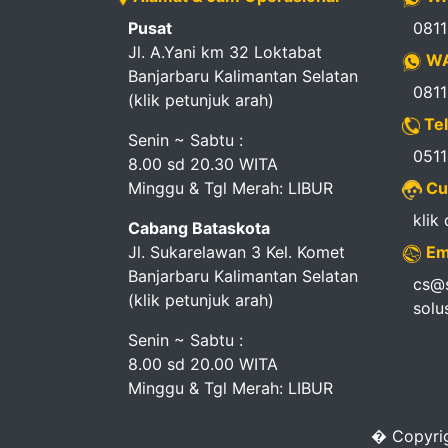
Pusat
081
Jl. A.Yani km 32 Loktabat
WA
Banjarbaru Kalimantan Selatan
081
(klik petunjuk arah)
Tel
Senin ~ Sabtu :
051
8.00 sd 20.30 WITA
Minggu & Tgl Merah: LIBUR
Cu
klik
Cabang Bataskota
Jl. Sukarelawan 3 Kel. Komet
Em
Banjarbaru Kalimantan Selatan
cs@s
(klik petunjuk arah)
solu
Senin ~ Sabtu :
8.00 sd 20.00 WITA
Minggu & Tgl Merah: LIBUR
� Copyrig