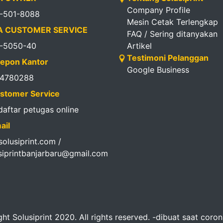
Company Profile
1-501-8088
Mesin Cetak Terlengkap
 CUSTOMER SERVICE
FAQ / Sering ditanyakan
1-5050-40
Artikel
Testimoni Pelanggan
epon Kantor
Google Business
14780288
stomer Service
 daftar petugas online
ail
olusiprint.com /
siprintbanjarbaru@gmail.com
ht Solusiprint 2020. All rights reserved. -dibuat saat coro