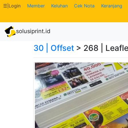
☰
|
Login
Member
Keluhan
Cek Nota
Keranjang
Katalog
solusiprint.id
Produk
30 | Offset
> 268 | Leafle
Petugas
Riwayat
Transaksi
Tagihan
Berjalan
Pembayaran