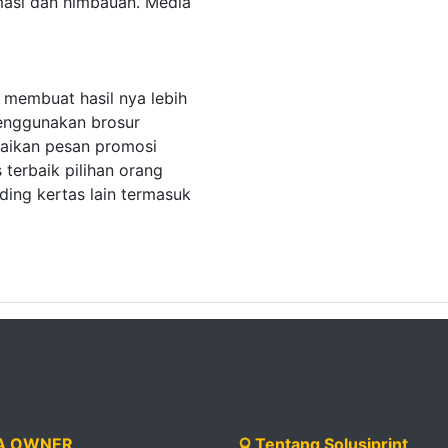
masi dan himbauan.
Media
n membuat hasil nya lebih
enggunakan brosur
aikan pesan promosi
 terbaik pilihan orang
ing kertas lain termasuk
 OWNER
Tentang Solusiprint