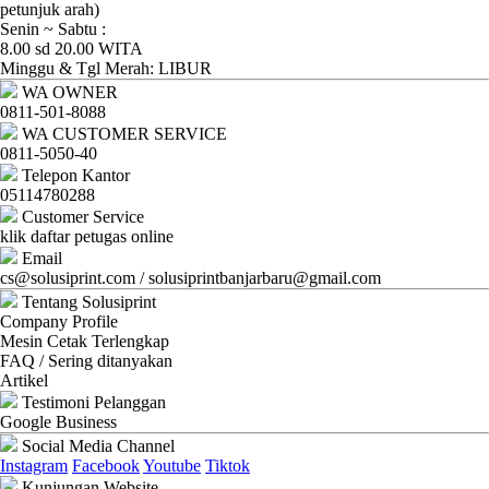
Ganti
petunjuk arah)
Senin ~ Sabtu :
Password
8.00 sd 20.00 WITA
Minggu & Tgl Merah: LIBUR
Logout
WA OWNER
0811-501-8088
WA CUSTOMER SERVICE
0811-5050-40
Telepon Kantor
05114780288
Customer Service
klik daftar petugas online
Email
cs@solusiprint.com / solusiprintbanjarbaru@gmail.com
Tentang Solusiprint
Company Profile
Mesin Cetak Terlengkap
FAQ / Sering ditanyakan
Artikel
Testimoni Pelanggan
Google Business
Social Media Channel
Instagram
Facebook
Youtube
Tiktok
Kunjungan Website