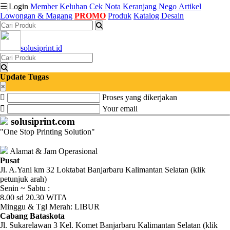
☰
|
Login
Member
Keluhan
Cek Nota
Keranjang
Nego
Artikel
Lowongan & Magang
PROMO
Produk
Katalog Desain
Katalog
solusiprint.id
Produk
Petugas
Update Tugas
×
Proses yang dikerjakan
Riwayat
Your email
Transaksi
solusiprint.com
"One Stop Printing Solution"
Tagihan
Berjalan
Alamat & Jam Operasional
Pusat
Jl. A.Yani km 32 Loktabat Banjarbaru Kalimantan Selatan (klik
Pembayaran
petunjuk arah)
Senin ~ Sabtu :
Pendapatan
8.00 sd 20.30 WITA
Minggu & Tgl Merah: LIBUR
Fee
Cabang Bataskota
Jl. Sukarelawan 3 Kel. Komet Banjarbaru Kalimantan Selatan (klik