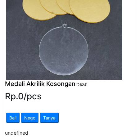
Pendapatan
Fee
Ganti
Password
Logout
Medali Akrilik Kosongan
[2624]
Rp.
0
/
pcs
Beli
Nego
Tanya
undefined