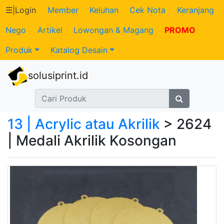
☰
|
Login
Member
Keluhan
Cek Nota
Keranjang
Nego
Artikel
Lowongan & Magang
PROMO
Katalog
Produk
Katalog Desain
Produk
solusiprint.id
Petugas
Riwayat
13 | Acrylic atau Akrilik
> 2624
Transaksi
| Medali Akrilik Kosongan
Tagihan
Berjalan
Pembayaran