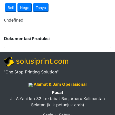
Pendapatan
Beli
Nego
Tanya
Fee
undefined
Ganti
Password
Dokumentasi Produksi
Logout
solusiprint.com
"One Stop Printing Solution"
Alamat & Jam Operasional
Pusat
Jl. A.Yani km 32 Loktabat Banjarbaru Kalimantan
Selatan (klik petunjuk arah)