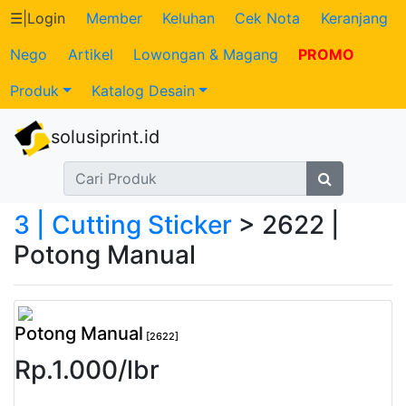
☰
|
Login
Member
Keluhan
Cek Nota
Keranjang
Nego
Artikel
Lowongan & Magang
PROMO
Katalog
Produk
Katalog Desain
Produk
solusiprint.id
Petugas
Riwayat
3 | Cutting Sticker
> 2622 |
Transaksi
Potong Manual
Tagihan
Berjalan
Potong Manual
[2622]
Rp.
1.000
/
lbr
Pembayaran