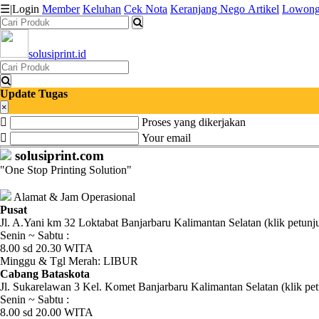
☰
|
Login
Member
Keluhan
Cek Nota
Keranjang
Nego
Artikel
Lowong
solusiprint.id
Katalog
Produk
Update Tugas
Petugas
×
Proses yang dikerjakan
Riwayat
Your email
solusiprint.com
Transaksi
"One Stop Printing Solution"
Tagihan
Alamat & Jam Operasional
Berjalan
Pusat
Jl. A.Yani km 32 Loktabat Banjarbaru Kalimantan Selatan (klik petunj
Senin ~ Sabtu :
Pembayaran
8.00 sd 20.30 WITA
Minggu & Tgl Merah: LIBUR
Pendapatan
Cabang Bataskota
Jl. Sukarelawan 3 Kel. Komet Banjarbaru Kalimantan Selatan (klik pet
Fee
Senin ~ Sabtu :
8.00 sd 20.00 WITA