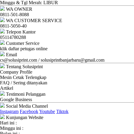
Ganti
Minggu & Tgl Merah: LIBUR
WA OWNER
Password
0811-501-8088
WA CUSTOMER SERVICE
Logout
0811-5050-40
Telepon Kantor
05114780288
Customer Service
klik daftar petugas online
Email
cs@solusiprint.com / solusiprintbanjarbaru@gmail.com
Tentang Solusiprint
Company Profile
Mesin Cetak Terlengkap
FAQ / Sering ditanyakan
Artikel
Testimoni Pelanggan
Google Business
Social Media Channel
Instagram
Facebook
Youtube
Tiktok
Kunjungan Website
Hari ini :
Minggu ini :
Bulan ini :