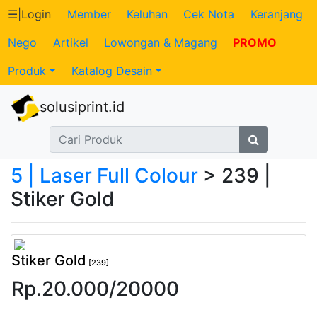
☰
|
Login
Member
Keluhan
Cek Nota
Keranjang
Nego
Artikel
Lowongan & Magang
PROMO
Katalog
Produk
Katalog Desain
Produk
solusiprint.id
Petugas
Riwayat
5 | Laser Full Colour
> 239 |
Transaksi
Stiker Gold
Tagihan
Berjalan
Stiker Gold
[239]
Rp.
20.000
/
20000
Pembayaran