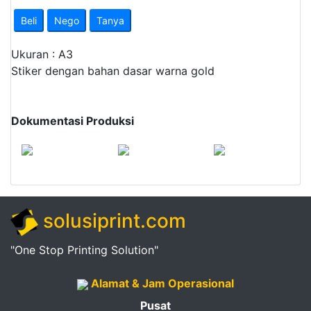
Pendapatan
Beli
Nego
Tanya
Fee
Ukuran : A3
Ganti
Stiker dengan bahan dasar warna gold
Password
Dokumentasi Produksi
Logout
solusiprint.com
"One Stop Printing Solution"
Alamat & Jam Operasional
Pusat