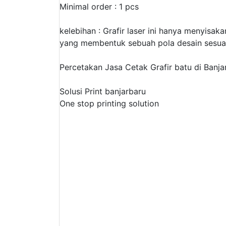
Pendapatan
Minimal order : 1 pcs
Fee
kelebihan : Grafir laser ini hanya menyisak
yang membentuk sebuah pola desain sesuai
Ganti
Percetakan Jasa Cetak Grafir batu di Banja
Password
Solusi Print banjarbaru
Logout
One stop printing solution