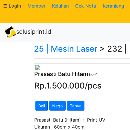
☰
|
Login
Member
Keluhan
Cek Nota
Keranjang
Katalog
solusiprint.id
Produk
25 | Mesin Laser
> 232 | 
Petugas
Riwayat
Prasasti Batu Hitam
Transaksi
[232]
Rp.
1.500.000
/
pcs
Tagihan
Berjalan
Beli
Nego
Tanya
Pembayaran
Prasasti Batu (Hitam) + Print UV
Ukuran : 60cm x 40cm