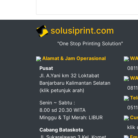
solusiprint.com
"One Stop Printing Solution"
Alamat & Jam Operasional
WA
Pusat
081
Jl. A.Yani km 32 Loktabat
WA
Banjarbaru Kalimantan Selatan
081
(klik petunjuk arah)
Tel
Senin ~ Sabtu :
051
8.00 sd 20.30 WITA
Minggu & Tgl Merah: LIBUR
Cus
klik
Cabang Bataskota
Jl. Sukarelawan 3 Kel. Komet
Ema