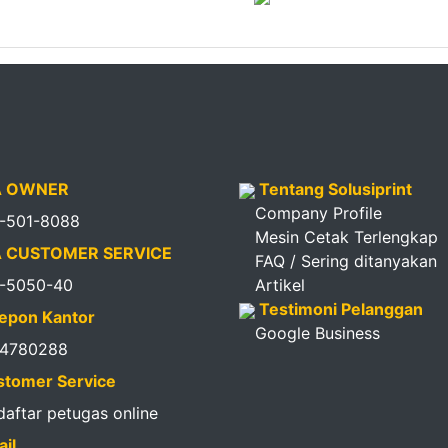
 OWNER
Tentang Solusiprint
Company Profile
1-501-8088
Mesin Cetak Terlengkap
 CUSTOMER SERVICE
FAQ / Sering ditanyakan
1-5050-40
Artikel
Testimoni Pelanggan
epon Kantor
Google Business
14780288
tomer Service
 daftar petugas online
il