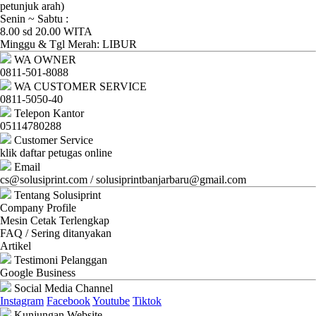
Ganti
petunjuk arah)
Senin ~ Sabtu :
Password
8.00 sd 20.00 WITA
Minggu & Tgl Merah: LIBUR
Logout
WA OWNER
0811-501-8088
WA CUSTOMER SERVICE
0811-5050-40
Telepon Kantor
05114780288
Customer Service
klik daftar petugas online
Email
cs@solusiprint.com / solusiprintbanjarbaru@gmail.com
Tentang Solusiprint
Company Profile
Mesin Cetak Terlengkap
FAQ / Sering ditanyakan
Artikel
Testimoni Pelanggan
Google Business
Social Media Channel
Instagram
Facebook
Youtube
Tiktok
Kunjungan Website