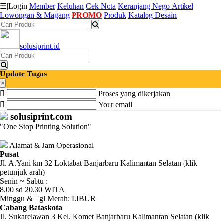
☰
|
Login
Member
Keluhan
Cek Nota
Keranjang
Nego
Artikel
Lowongan & Magang
PROMO
Produk
Katalog Desain
Katalog
solusiprint.id
Produk
Petugas
Update Tugas
×
Proses yang dikerjakan
Riwayat
Your email
Transaksi
solusiprint.com
"One Stop Printing Solution"
Tagihan
Berjalan
Alamat & Jam Operasional
Pusat
Jl. A.Yani km 32 Loktabat Banjarbaru Kalimantan Selatan (klik
Pembayaran
petunjuk arah)
Senin ~ Sabtu :
Pendapatan
8.00 sd 20.30 WITA
Minggu & Tgl Merah: LIBUR
Fee
Cabang Bataskota
Jl. Sukarelawan 3 Kel. Komet Banjarbaru Kalimantan Selatan (klik