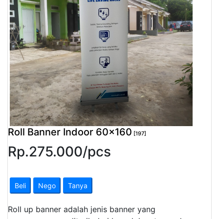
Pendapatan
Fee
Ganti
Password
Logout
Roll Banner Indoor 60x160
[197]
Rp.
275.000
/
pcs
Beli
Nego
Tanya
Roll up banner adalah jenis banner yang