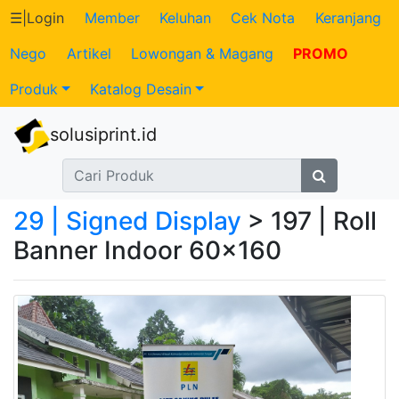
☰
|
Login
Member
Keluhan
Cek Nota
Keranjang
Nego
Artikel
Lowongan & Magang
PROMO
Katalog
Produk
Katalog Desain
Produk
solusiprint.id
Petugas
Riwayat
29 | Signed Display
> 197 | Roll
Transaksi
Banner Indoor 60x160
Tagihan
Berjalan
Pembayaran