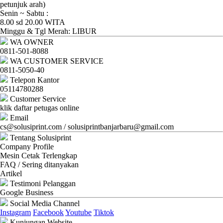
Ganti
petunjuk arah)
Senin ~ Sabtu :
Password
8.00 sd 20.00 WITA
Minggu & Tgl Merah: LIBUR
Logout
WA OWNER
0811-501-8088
WA CUSTOMER SERVICE
0811-5050-40
Telepon Kantor
05114780288
Customer Service
klik daftar petugas online
Email
cs@solusiprint.com / solusiprintbanjarbaru@gmail.com
Tentang Solusiprint
Company Profile
Mesin Cetak Terlengkap
FAQ / Sering ditanyakan
Artikel
Testimoni Pelanggan
Google Business
Social Media Channel
Instagram
Facebook
Youtube
Tiktok
Kunjungan Website