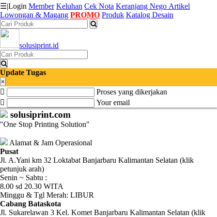
☰
|
Login
Member
Keluhan
Cek Nota
Keranjang
Nego
Artikel
Lowongan & Magang
PROMO
Produk
Katalog Desain
Katalog
solusiprint.id
Produk
Petugas
Update Tugas
×
Proses yang dikerjakan
Riwayat
Your email
Transaksi
solusiprint.com
"One Stop Printing Solution"
Tagihan
Berjalan
Alamat & Jam Operasional
Pusat
Jl. A.Yani km 32 Loktabat Banjarbaru Kalimantan Selatan (klik
Pembayaran
petunjuk arah)
Senin ~ Sabtu :
Pendapatan
8.00 sd 20.30 WITA
Minggu & Tgl Merah: LIBUR
Fee
Cabang Bataskota
Jl. Sukarelawan 3 Kel. Komet Banjarbaru Kalimantan Selatan (klik