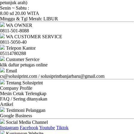
Ganti
petunjuk arah)
Senin ~ Sabtu :
Password
8.00 sd 20.00 WITA
Minggu & Tgl Merah: LIBUR
Logout
WA OWNER
0811-501-8088
WA CUSTOMER SERVICE
0811-5050-40
Telepon Kantor
05114780288
Customer Service
klik daftar petugas online
Email
cs@solusiprint.com / solusiprintbanjarbaru@gmail.com
Tentang Solusiprint
Company Profile
Mesin Cetak Terlengkap
FAQ / Sering ditanyakan
Artikel
Testimoni Pelanggan
Google Business
Social Media Channel
Instagram
Facebook
Youtube
Tiktok
Kunjungan Website