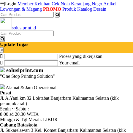
☰
|
Login
Member
Keluhan
Cek Nota
Keranjang
Nego
Artikel
Lowongan & Magang
PROMO
Produk
Katalog Desain
Katalog
solusiprint.id
Produk
Petugas
Update Tugas
×
Proses yang dikerjakan
Riwayat
Your email
Transaksi
solusiprint.com
"One Stop Printing Solution"
Tagihan
Berjalan
Alamat & Jam Operasional
Pusat
Jl. A.Yani km 32 Loktabat Banjarbaru Kalimantan Selatan (klik
Pembayaran
petunjuk arah)
Senin ~ Sabtu :
Pendapatan
8.00 sd 20.30 WITA
Minggu & Tgl Merah: LIBUR
Fee
Cabang Bataskota
Jl. Sukarelawan 3 Kel. Komet Banjarbaru Kalimantan Selatan (klik