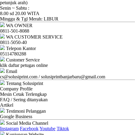
Ganti
petunjuk arah)
Senin ~ Sabtu :
Password
8.00 sd 20.00 WITA
Minggu & Tgl Merah: LIBUR
Logout
WA OWNER
0811-501-8088
WA CUSTOMER SERVICE
0811-5050-40
Telepon Kantor
05114780288
Customer Service
klik daftar petugas online
Email
cs@solusiprint.com / solusiprintbanjarbaru@gmail.com
Tentang Solusiprint
Company Profile
Mesin Cetak Terlengkap
FAQ / Sering ditanyakan
Artikel
Testimoni Pelanggan
Google Business
Social Media Channel
Instagram
Facebook
Youtube
Tiktok
Kunjungan Website