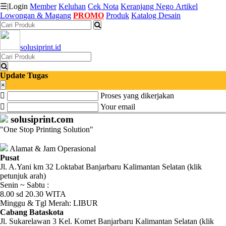
☰
|
Login
Member
Keluhan
Cek Nota
Keranjang
Nego
Artikel
Lowongan & Magang
PROMO
Produk
Katalog Desain
Katalog
solusiprint.id
Produk
Petugas
Update Tugas
×
Proses yang dikerjakan
Riwayat
Your email
Transaksi
solusiprint.com
"One Stop Printing Solution"
Tagihan
Berjalan
Alamat & Jam Operasional
Pusat
Jl. A.Yani km 32 Loktabat Banjarbaru Kalimantan Selatan (klik
Pembayaran
petunjuk arah)
Senin ~ Sabtu :
Pendapatan
8.00 sd 20.30 WITA
Minggu & Tgl Merah: LIBUR
Fee
Cabang Bataskota
Jl. Sukarelawan 3 Kel. Komet Banjarbaru Kalimantan Selatan (klik