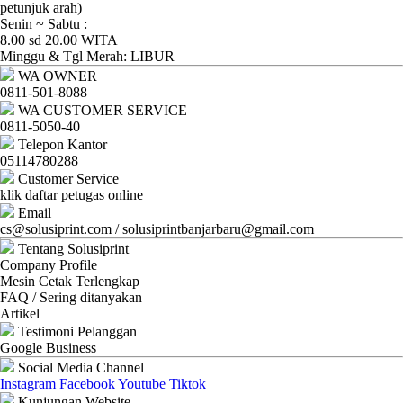
Ganti
petunjuk arah)
Senin ~ Sabtu :
Password
8.00 sd 20.00 WITA
Minggu & Tgl Merah: LIBUR
Logout
WA OWNER
0811-501-8088
WA CUSTOMER SERVICE
0811-5050-40
Telepon Kantor
05114780288
Customer Service
klik daftar petugas online
Email
cs@solusiprint.com / solusiprintbanjarbaru@gmail.com
Tentang Solusiprint
Company Profile
Mesin Cetak Terlengkap
FAQ / Sering ditanyakan
Artikel
Testimoni Pelanggan
Google Business
Social Media Channel
Instagram
Facebook
Youtube
Tiktok
Kunjungan Website