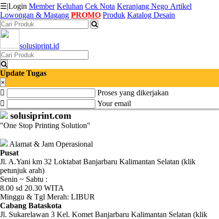
☰
|
Login
Member
Keluhan
Cek Nota
Keranjang
Nego
Artikel
Lowongan & Magang
PROMO
Produk
Katalog Desain
Katalog
solusiprint.id
Produk
Petugas
Update Tugas
×
Proses yang dikerjakan
Riwayat
Your email
Transaksi
solusiprint.com
"One Stop Printing Solution"
Tagihan
Berjalan
Alamat & Jam Operasional
Pusat
Jl. A.Yani km 32 Loktabat Banjarbaru Kalimantan Selatan (klik
Pembayaran
petunjuk arah)
Senin ~ Sabtu :
Pendapatan
8.00 sd 20.30 WITA
Minggu & Tgl Merah: LIBUR
Fee
Cabang Bataskota
Jl. Sukarelawan 3 Kel. Komet Banjarbaru Kalimantan Selatan (klik