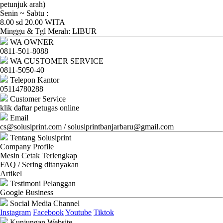
Ganti
petunjuk arah)
Senin ~ Sabtu :
Password
8.00 sd 20.00 WITA
Minggu & Tgl Merah: LIBUR
Logout
WA OWNER
0811-501-8088
WA CUSTOMER SERVICE
0811-5050-40
Telepon Kantor
05114780288
Customer Service
klik daftar petugas online
Email
cs@solusiprint.com / solusiprintbanjarbaru@gmail.com
Tentang Solusiprint
Company Profile
Mesin Cetak Terlengkap
FAQ / Sering ditanyakan
Artikel
Testimoni Pelanggan
Google Business
Social Media Channel
Instagram
Facebook
Youtube
Tiktok
Kunjungan Website