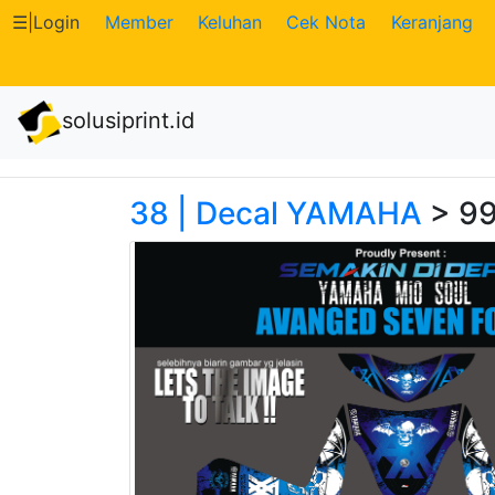
☰
|
Login
Member
Keluhan
Cek Nota
Keranjang
Katalog
solusiprint.id
Produk
Petugas
38 | Decal YAMAHA
> 9
Riwayat
Transaksi
Tagihan
Berjalan
Pembayaran