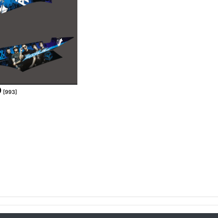
D
[993]