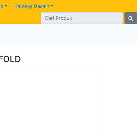
uk
Katalog Desain
7FOLD