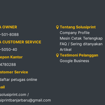
 OWNER
Tentang Solusiprint
Company Profile
1-501-8088
Mesin Cetak Terlengkap
 CUSTOMER SERVICE
FAQ / Sering ditanyakan
1-5050-40
Artikel
Testimoni Pelanggan
epon Kantor
Google Business
14780288
stomer Service
 daftar petugas online
ail
olusiprint.com /
siprintbanjarbaru@gmail.com