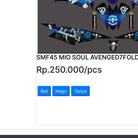
Pendapatan
Fee
Ganti
Password
SMF45 MIO SOUL AVENGED7FOL
Logout
Rp.
250.000
/
pcs
Beli
Nego
Tanya