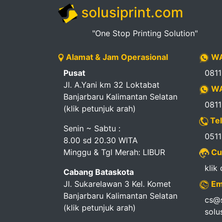
solusiprint.com
"One Stop Printing Solution"
Alamat & Jam Operasional
WA
Pusat
081
Jl. A.Yani km 32 Loktabat
WA
Banjarbaru Kalimantan Selatan
081
(klik petunjuk arah)
Tel
Senin ~ Sabtu :
051
8.00 sd 20.30 WITA
Minggu & Tgl Merah: LIBUR
Cu
klik
Cabang Bataskota
Jl. Sukarelawan 3 Kel. Komet
Em
Banjarbaru Kalimantan Selatan
cs@s
(klik petunjuk arah)
solu