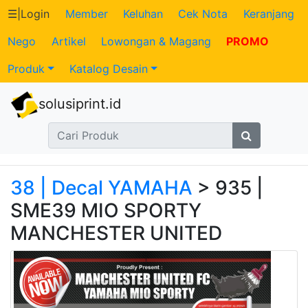
☰
|
Login
Member
Keluhan
Cek Nota
Keranjang
Nego
Artikel
Lowongan & Magang
PROMO
Katalog
Produk
Katalog Desain
Produk
solusiprint.id
Petugas
Riwayat
Transaksi
38 | Decal YAMAHA
> 935 |
SME39 MIO SPORTY
Tagihan
MANCHESTER UNITED
Berjalan
Pembayaran