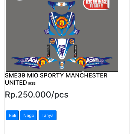
Pendapatan
Fee
Ganti
Password
Logout
SME39 MIO SPORTY MANCHESTER
UNITED
[935]
Rp.
250.000
/
pcs
Beli
Nego
Tanya