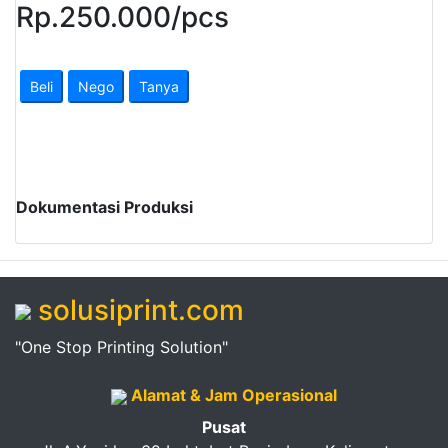
Pendapatan
Rp.
250.000
/
pcs
Fee
Beli
Nego
Tanya
Ganti
Password
Logout
Dokumentasi Produksi
solusiprint.com
"One Stop Printing Solution"
Alamat & Jam Operasional
Pusat