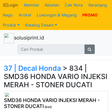
☰
|
Login
Member
Keluhan
Cek Nota
Keranjang
Nego
Artikel
Lowongan & Magang
PROMO
Katalog
Produk
Katalog Desain
Produk
solusiprint.id
Petugas
Riwayat
Transaksi
37 | Decal Honda
> 834 |
SMD36 HONDA VARIO INJEKSI
Tagihan
MERAH - STONER DUCATI
Berjalan
SMD36 HONDA VARIO INJEKSI MERAH -
Pembayaran
STONER DUCATI
[834]