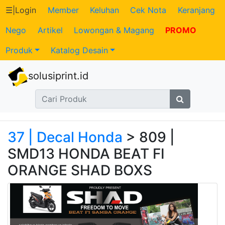
☰
|
Login
Member
Keluhan
Cek Nota
Keranjang
Nego
Artikel
Lowongan & Magang
PROMO
Katalog
Produk
Katalog Desain
Produk
solusiprint.id
Petugas
Riwayat
Transaksi
37 | Decal Honda
> 809 |
SMD13 HONDA BEAT FI
Tagihan
ORANGE SHAD BOXS
Berjalan
Pembayaran