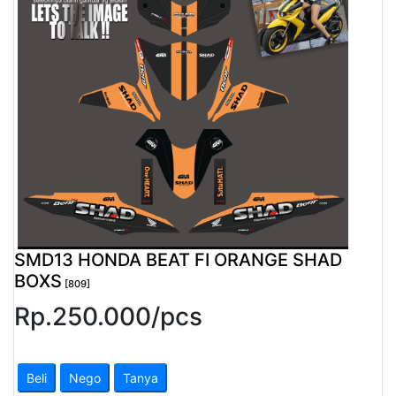
Pendapatan
Fee
Ganti
Password
Logout
SMD13 HONDA BEAT FI ORANGE SHAD
BOXS
[809]
Rp.
250.000
/
pcs
Beli
Nego
Tanya