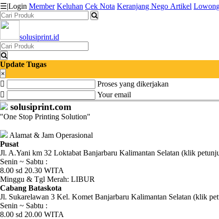
☰
|
Login
Member
Keluhan
Cek Nota
Keranjang
Nego
Artikel
Lowong
solusiprint.id
Katalog
Produk
Update Tugas
Petugas
×
Proses yang dikerjakan
Riwayat
Your email
solusiprint.com
Transaksi
"One Stop Printing Solution"
Tagihan
Alamat & Jam Operasional
Berjalan
Pusat
Jl. A.Yani km 32 Loktabat Banjarbaru Kalimantan Selatan (klik petunj
Senin ~ Sabtu :
Pembayaran
8.00 sd 20.30 WITA
Minggu & Tgl Merah: LIBUR
Pendapatan
Cabang Bataskota
Jl. Sukarelawan 3 Kel. Komet Banjarbaru Kalimantan Selatan (klik pet
Fee
Senin ~ Sabtu :
8.00 sd 20.00 WITA