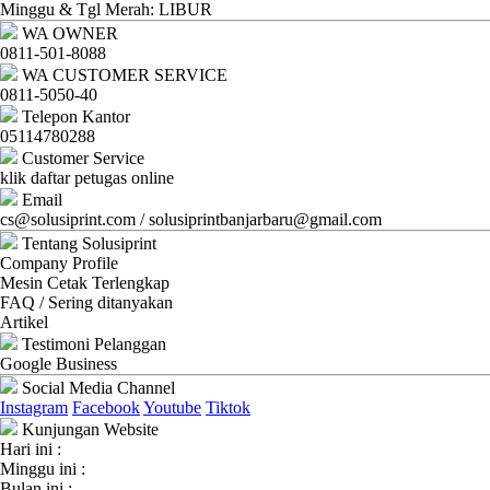
Ganti
Minggu & Tgl Merah: LIBUR
WA OWNER
Password
0811-501-8088
WA CUSTOMER SERVICE
Logout
0811-5050-40
Telepon Kantor
05114780288
Customer Service
klik daftar petugas online
Email
cs@solusiprint.com / solusiprintbanjarbaru@gmail.com
Tentang Solusiprint
Company Profile
Mesin Cetak Terlengkap
FAQ / Sering ditanyakan
Artikel
Testimoni Pelanggan
Google Business
Social Media Channel
Instagram
Facebook
Youtube
Tiktok
Kunjungan Website
Hari ini :
Minggu ini :
Bulan ini :