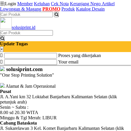
☰
|
Login
Member
Keluhan
Cek Nota
Keranjang
Nego
Artikel
Lowongan & Magang
PROMO
Produk
Katalog Desain
Katalog
solusiprint.id
Produk
Petugas
Update Tugas
×
Proses yang dikerjakan
Riwayat
Your email
Transaksi
solusiprint.com
"One Stop Printing Solution"
Tagihan
Berjalan
Alamat & Jam Operasional
Pusat
Jl. A.Yani km 32 Loktabat Banjarbaru Kalimantan Selatan (klik
Pembayaran
petunjuk arah)
Senin ~ Sabtu :
Pendapatan
8.00 sd 20.30 WITA
Minggu & Tgl Merah: LIBUR
Fee
Cabang Bataskota
Jl. Sukarelawan 3 Kel. Komet Banjarbaru Kalimantan Selatan (klik