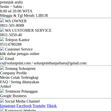
Ganti
petunjuk arah)
Senin ~ Sabtu :
Password
8.00 sd 20.00 WITA
Minggu & Tgl Merah: LIBUR
Logout
WA OWNER
0811-501-8088
WA CUSTOMER SERVICE
0811-5050-40
Telepon Kantor
05114780288
Customer Service
klik daftar petugas online
Email
cs@solusiprint.com / solusiprintbanjarbaru@gmail.com
Tentang Solusiprint
Company Profile
Mesin Cetak Terlengkap
FAQ / Sering ditanyakan
Artikel
Testimoni Pelanggan
Google Business
Social Media Channel
Instagram
Facebook
Youtube
Tiktok
Kunjungan Website