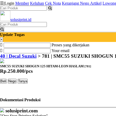
☰
|
Login
Member
Keluhan
Cek Nota
Keranjang
Nego
Artikel
Lowong
solusiprint.id
Katalog
Produk
Update Tugas
Petugas
×
Proses yang dikerjakan
Riwayat
Your email
40 | Decal Suzuki
> 781 | SMC55 SUZUKI SHOGUN
Transaksi
SMC55 SUZUKI SHOGUN 125 HITAM-LEON HASLAM
[781]
Tagihan
Rp.
250.000
/
pcs
Berjalan
Beli
Nego
Tanya
Pembayaran
Pendapatan
Dokumentasi Produksi
Fee
solusiprint.com
"One Stop Printing Solution"