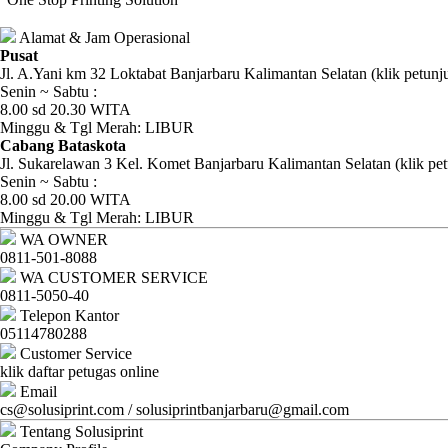
Ganti
Password
Alamat & Jam Operasional
Pusat
Jl. A.Yani km 32 Loktabat Banjarbaru Kalimantan Selatan (klik petunj
Logout
Senin ~ Sabtu :
8.00 sd 20.30 WITA
Minggu & Tgl Merah: LIBUR
Cabang Bataskota
Jl. Sukarelawan 3 Kel. Komet Banjarbaru Kalimantan Selatan (klik pet
Senin ~ Sabtu :
8.00 sd 20.00 WITA
Minggu & Tgl Merah: LIBUR
WA OWNER
0811-501-8088
WA CUSTOMER SERVICE
0811-5050-40
Telepon Kantor
05114780288
Customer Service
klik daftar petugas online
Email
cs@solusiprint.com / solusiprintbanjarbaru@gmail.com
Tentang Solusiprint