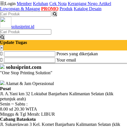
☰
|
Login
Member
Keluhan
Cek Nota
Keranjang
Nego
Artikel
Lowongan & Magang
PROMO
Produk
Katalog Desain
Katalog
solusiprint.id
Produk
Petugas
Update Tugas
×
Proses yang dikerjakan
Riwayat
Your email
Transaksi
solusiprint.com
"One Stop Printing Solution"
Tagihan
Berjalan
Alamat & Jam Operasional
Pusat
Jl. A.Yani km 32 Loktabat Banjarbaru Kalimantan Selatan (klik
Pembayaran
petunjuk arah)
Senin ~ Sabtu :
Pendapatan
8.00 sd 20.30 WITA
Minggu & Tgl Merah: LIBUR
Fee
Cabang Bataskota
Jl. Sukarelawan 3 Kel. Komet Banjarbaru Kalimantan Selatan (klik