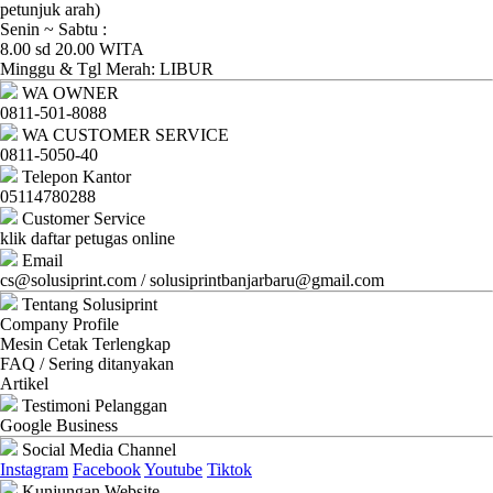
Ganti
petunjuk arah)
Senin ~ Sabtu :
Password
8.00 sd 20.00 WITA
Minggu & Tgl Merah: LIBUR
Logout
WA OWNER
0811-501-8088
WA CUSTOMER SERVICE
0811-5050-40
Telepon Kantor
05114780288
Customer Service
klik daftar petugas online
Email
cs@solusiprint.com / solusiprintbanjarbaru@gmail.com
Tentang Solusiprint
Company Profile
Mesin Cetak Terlengkap
FAQ / Sering ditanyakan
Artikel
Testimoni Pelanggan
Google Business
Social Media Channel
Instagram
Facebook
Youtube
Tiktok
Kunjungan Website