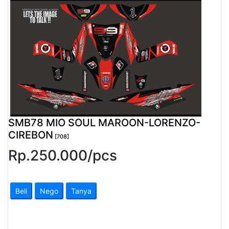
Pendapatan
Fee
Ganti
Password
Logout
SMB78 MIO SOUL MAROON-LORENZO-
CIREBON
[708]
Rp.
250.000
/
pcs
Beli
Nego
Tanya