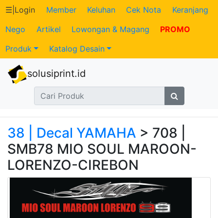
☰
|
Login
Member
Keluhan
Cek Nota
Keranjang
Nego
Artikel
Lowongan & Magang
PROMO
Katalog
Produk
Katalog Desain
Produk
solusiprint.id
Petugas
Riwayat
Transaksi
38 | Decal YAMAHA
> 708 |
SMB78 MIO SOUL MAROON-
Tagihan
LORENZO-CIREBON
Berjalan
Pembayaran