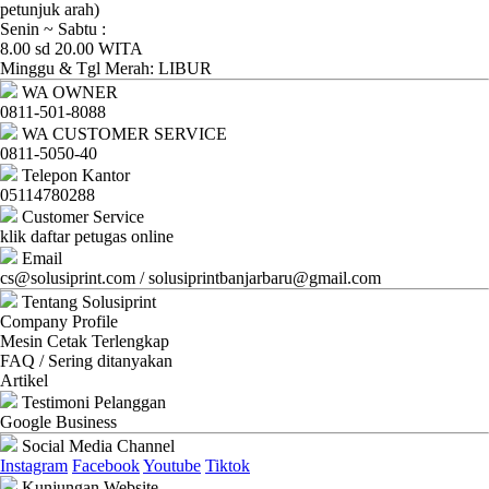
Ganti
petunjuk arah)
Senin ~ Sabtu :
Password
8.00 sd 20.00 WITA
Minggu & Tgl Merah: LIBUR
Logout
WA OWNER
0811-501-8088
WA CUSTOMER SERVICE
0811-5050-40
Telepon Kantor
05114780288
Customer Service
klik daftar petugas online
Email
cs@solusiprint.com / solusiprintbanjarbaru@gmail.com
Tentang Solusiprint
Company Profile
Mesin Cetak Terlengkap
FAQ / Sering ditanyakan
Artikel
Testimoni Pelanggan
Google Business
Social Media Channel
Instagram
Facebook
Youtube
Tiktok
Kunjungan Website