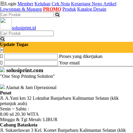
☰
|
Login
Member
Keluhan
Cek Nota
Keranjang
Nego
Artikel
Lowongan & Magang
PROMO
Produk
Katalog Desain
Katalog
solusiprint.id
Produk
Petugas
Update Tugas
×
Proses yang dikerjakan
Riwayat
Your email
Transaksi
solusiprint.com
"One Stop Printing Solution"
Tagihan
Berjalan
Alamat & Jam Operasional
Pusat
Jl. A.Yani km 32 Loktabat Banjarbaru Kalimantan Selatan (klik
Pembayaran
petunjuk arah)
Senin ~ Sabtu :
Pendapatan
8.00 sd 20.30 WITA
Minggu & Tgl Merah: LIBUR
Fee
Cabang Bataskota
Jl. Sukarelawan 3 Kel. Komet Banjarbaru Kalimantan Selatan (klik