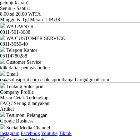
Ganti
petunjuk arah)
Senin ~ Sabtu :
Password
8.00 sd 20.00 WITA
Minggu & Tgl Merah: LIBUR
Logout
WA OWNER
0811-501-8088
WA CUSTOMER SERVICE
0811-5050-40
Telepon Kantor
05114780288
Customer Service
klik daftar petugas online
Email
cs@solusiprint.com / solusiprintbanjarbaru@gmail.com
Tentang Solusiprint
Company Profile
Mesin Cetak Terlengkap
FAQ / Sering ditanyakan
Artikel
Testimoni Pelanggan
Google Business
Social Media Channel
Instagram
Facebook
Youtube
Tiktok
Kunjungan Website