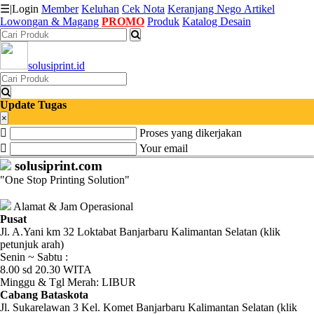
☰
|
Login
Member
Keluhan
Cek Nota
Keranjang
Nego
Artikel
Lowongan & Magang
PROMO
Produk
Katalog Desain
Katalog
solusiprint.id
Produk
Petugas
Update Tugas
×
Proses yang dikerjakan
Riwayat
Your email
Transaksi
solusiprint.com
"One Stop Printing Solution"
Tagihan
Berjalan
Alamat & Jam Operasional
Pusat
Jl. A.Yani km 32 Loktabat Banjarbaru Kalimantan Selatan (klik
Pembayaran
petunjuk arah)
Senin ~ Sabtu :
Pendapatan
8.00 sd 20.30 WITA
Minggu & Tgl Merah: LIBUR
Fee
Cabang Bataskota
Jl. Sukarelawan 3 Kel. Komet Banjarbaru Kalimantan Selatan (klik