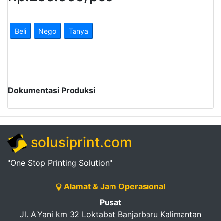
Pendapatan
Fee
Beli
Nego
Tanya
Ganti
Password
Dokumentasi Produksi
Logout
solusiprint.com
"One Stop Printing Solution"
Alamat & Jam Operasional
Pusat
Jl. A.Yani km 32 Loktabat Banjarbaru Kalimantan