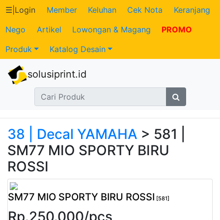
☰
|
Login
Member
Keluhan
Cek Nota
Keranjang
Nego
Artikel
Lowongan & Magang
PROMO
Katalog
Produk
Katalog Desain
Produk
solusiprint.id
Petugas
Riwayat
Transaksi
38 | Decal YAMAHA
> 581 |
SM77 MIO SPORTY BIRU
Tagihan
ROSSI
Berjalan
SM77 MIO SPORTY BIRU ROSSI
Pembayaran
[581]
Rp.
250.000
/
pcs