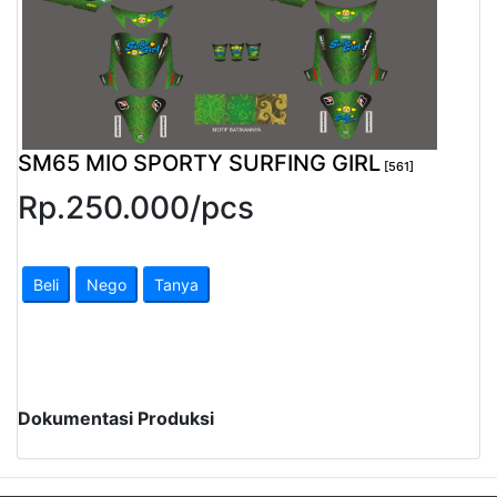
Pendapatan
Fee
Ganti
Password
SM65 MIO SPORTY SURFING GIRL
[561]
Rp.
250.000
/
pcs
Logout
Beli
Nego
Tanya
Dokumentasi Produksi