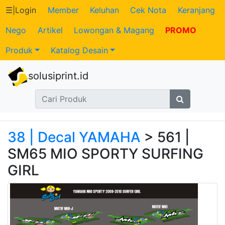
☰
|
Login
Member
Keluhan
Cek Nota
Keranjang
Nego
Artikel
Lowongan & Magang
PROMO
Katalog
Produk
Katalog Desain
Produk
solusiprint.id
Petugas
Riwayat
Transaksi
38 | Decal YAMAHA
> 561 |
SM65 MIO SPORTY SURFING
Tagihan
GIRL
Berjalan
Pembayaran