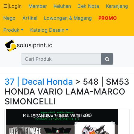
☰
|
Login
Member
Keluhan
Cek Nota
Keranjang
Nego
Artikel
Lowongan & Magang
PROMO
Katalog
Produk
Katalog Desain
Produk
solusiprint.id
Petugas
Riwayat
Transaksi
37 | Decal Honda
> 548 | SM53
HONDA VARIO LAMA-MARCO
Tagihan
SIMONCELLI
Berjalan
Pembayaran