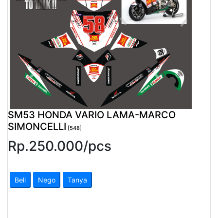
Pendapatan
Fee
Ganti
Password
Logout
SM53 HONDA VARIO LAMA-MARCO
SIMONCELLI
[548]
Rp.
250.000
/
pcs
Beli
Nego
Tanya