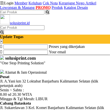
☰
|
Login
Member
Keluhan
Cek Nota
Keranjang
Nego
Artikel
Lowongan & Magang
PROMO
Produk
Katalog Desain
Katalog
solusiprint.id
Produk
Petugas
Update Tugas
×
Proses yang dikerjakan
Riwayat
Your email
Transaksi
solusiprint.com
"One Stop Printing Solution"
Tagihan
Berjalan
Alamat & Jam Operasional
Pusat
Jl. A.Yani km 32 Loktabat Banjarbaru Kalimantan Selatan (klik
Pembayaran
petunjuk arah)
Senin ~ Sabtu :
Pendapatan
8.00 sd 20.30 WITA
Minggu & Tgl Merah: LIBUR
Fee
Cabang Bataskota
Jl. Sukarelawan 3 Kel. Komet Banjarbaru Kalimantan Selatan (klik