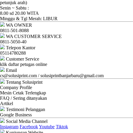
Ganti
petunjuk arah)
Senin ~ Sabtu :
Password
8.00 sd 20.00 WITA
Minggu & Tgl Merah: LIBUR
Logout
WA OWNER
0811-501-8088
WA CUSTOMER SERVICE
0811-5050-40
Telepon Kantor
05114780288
Customer Service
klik daftar petugas online
Email
cs@solusiprint.com / solusiprintbanjarbaru@gmail.com
Tentang Solusiprint
Company Profile
Mesin Cetak Terlengkap
FAQ / Sering ditanyakan
Artikel
Testimoni Pelanggan
Google Business
Social Media Channel
Instagram
Facebook
Youtube
Tiktok
Kunjungan Website