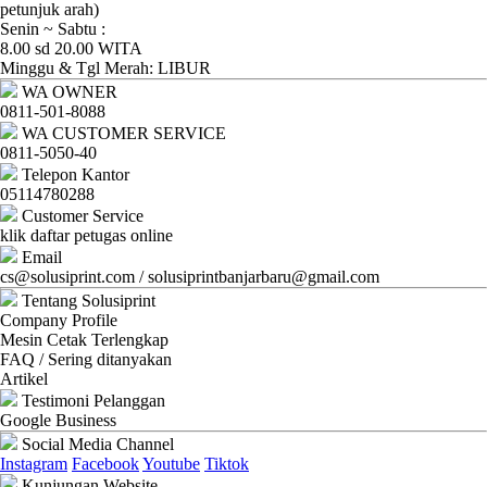
Ganti
petunjuk arah)
Senin ~ Sabtu :
Password
8.00 sd 20.00 WITA
Minggu & Tgl Merah: LIBUR
Logout
WA OWNER
0811-501-8088
WA CUSTOMER SERVICE
0811-5050-40
Telepon Kantor
05114780288
Customer Service
klik daftar petugas online
Email
cs@solusiprint.com / solusiprintbanjarbaru@gmail.com
Tentang Solusiprint
Company Profile
Mesin Cetak Terlengkap
FAQ / Sering ditanyakan
Artikel
Testimoni Pelanggan
Google Business
Social Media Channel
Instagram
Facebook
Youtube
Tiktok
Kunjungan Website