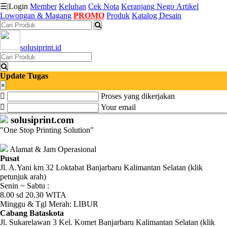
☰
|
Login
Member
Keluhan
Cek Nota
Keranjang
Nego
Artikel
Lowongan & Magang
PROMO
Produk
Katalog Desain
Katalog
solusiprint.id
Produk
Petugas
Update Tugas
×
Proses yang dikerjakan
Riwayat
Your email
Transaksi
solusiprint.com
"One Stop Printing Solution"
Tagihan
Berjalan
Alamat & Jam Operasional
Pusat
Jl. A.Yani km 32 Loktabat Banjarbaru Kalimantan Selatan (klik
Pembayaran
petunjuk arah)
Senin ~ Sabtu :
Pendapatan
8.00 sd 20.30 WITA
Minggu & Tgl Merah: LIBUR
Fee
Cabang Bataskota
Jl. Sukarelawan 3 Kel. Komet Banjarbaru Kalimantan Selatan (klik