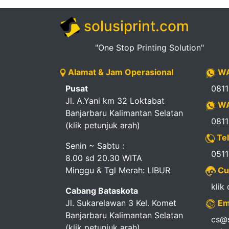
solusiprint.com
"One Stop Printing Solution"
Alamat & Jam Operasional
WA
Pusat
081
Jl. A.Yani km 32 Loktabat
WA
Banjarbaru Kalimantan Selatan
081
(klik petunjuk arah)
Tel
Senin ~ Sabtu :
051
8.00 sd 20.30 WITA
Minggu & Tgl Merah: LIBUR
Cu
klik
Cabang Bataskota
Jl. Sukarelawan 3 Kel. Komet
Em
Banjarbaru Kalimantan Selatan
cs@s
(klik petunjuk arah)