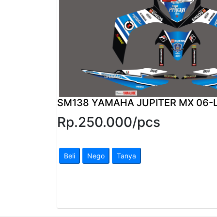
Pendapatan
Fee
Ganti
Password
Logout
SM138 YAMAHA JUPITER MX 06-
Rp.
250.000
/
pcs
Beli
Nego
Tanya