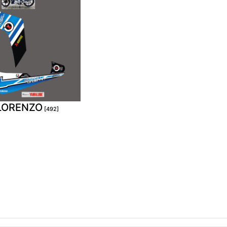
LORENZO
[492]