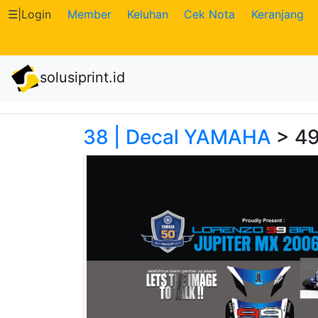
☰
|
Login
Member
Keluhan
Cek Nota
Keranjang
Katalog
solusiprint.id
Produk
Petugas
38 | Decal YAMAHA
> 49
Riwayat
Transaksi
Tagihan
Berjalan
Pembayaran