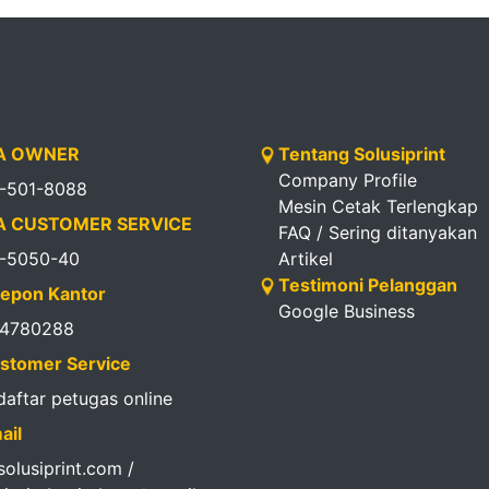
 OWNER
Tentang Solusiprint
Company Profile
1-501-8088
Mesin Cetak Terlengkap
 CUSTOMER SERVICE
FAQ / Sering ditanyakan
1-5050-40
Artikel
Testimoni Pelanggan
epon Kantor
Google Business
14780288
stomer Service
 daftar petugas online
ail
olusiprint.com /