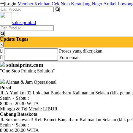
☰
|
Login
Member
Keluhan
Cek Nota
Keranjang
Nego
Artikel
Lowong
solusiprint.id
Katalog
Produk
Update Tugas
Petugas
×
Proses yang dikerjakan
Riwayat
Your email
solusiprint.com
Transaksi
"One Stop Printing Solution"
Tagihan
Alamat & Jam Operasional
Berjalan
Pusat
Jl. A.Yani km 32 Loktabat Banjarbaru Kalimantan Selatan (klik petunj
Senin ~ Sabtu :
Pembayaran
8.00 sd 20.30 WITA
Minggu & Tgl Merah: LIBUR
Pendapatan
Cabang Bataskota
Jl. Sukarelawan 3 Kel. Komet Banjarbaru Kalimantan Selatan (klik pet
Fee
Senin ~ Sabtu :
8.00 sd 20.00 WITA