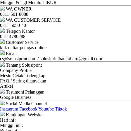
Ganti
Minggu & Tgl Merah: LIBUR
WA OWNER
Password
0811-501-8088
WA CUSTOMER SERVICE
Logout
0811-5050-40
Telepon Kantor
05114780288
Customer Service
klik daftar petugas online
Email
cs@solusiprint.com / solusiprintbanjarbaru@gmail.com
Tentang Solusiprint
Company Profile
Mesin Cetak Terlengkap
FAQ / Sering ditanyakan
Artikel
Testimoni Pelanggan
Google Business
Social Media Channel
Instagram
Facebook
Youtube
Tiktok
Kunjungan Website
Hari ini :
Minggu ini :
Bulan ini :