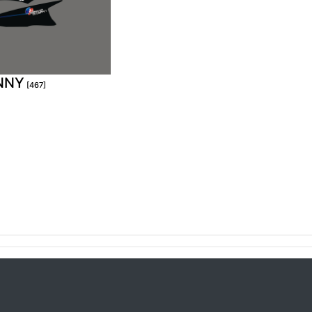
NNY
[467]