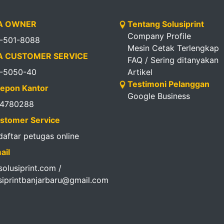
 OWNER
Tentang Solusiprint
Company Profile
1-501-8088
Mesin Cetak Terlengkap
 CUSTOMER SERVICE
FAQ / Sering ditanyakan
1-5050-40
Artikel
Testimoni Pelanggan
epon Kantor
Google Business
14780288
stomer Service
 daftar petugas online
ail
olusiprint.com /
siprintbanjarbaru@gmail.com