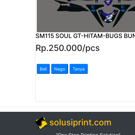
Pendapatan
Fee
Ganti
SM115 SOUL GT-HITAM-BUGS BU
Password
Rp.
250.000
/
pcs
Logout
Beli
Nego
Tanya
solusiprint.com
"One Stop Printing Solution"