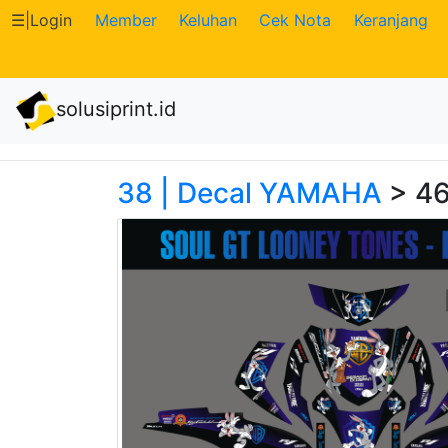
☰
|
Login
Member
Keluhan
Cek Nota
Keranjang
Katalog
solusiprint.id
Produk
Petugas
38 | Decal YAMAHA
> 46
Riwayat
Transaksi
Tagihan
Berjalan
Pembayaran