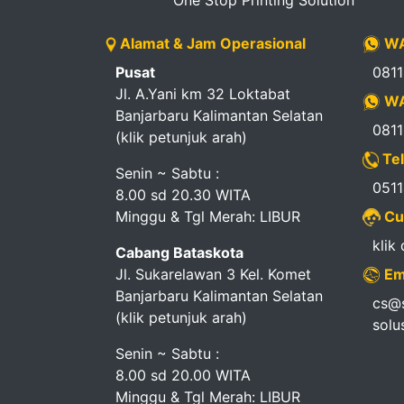
Alamat & Jam Operasional
WA
Pusat
081
Jl. A.Yani km 32 Loktabat
WA
Banjarbaru Kalimantan Selatan
081
(klik petunjuk arah)
Tel
Senin ~ Sabtu :
051
8.00 sd 20.30 WITA
Minggu & Tgl Merah: LIBUR
Cu
klik
Cabang Bataskota
Jl. Sukarelawan 3 Kel. Komet
Em
Banjarbaru Kalimantan Selatan
cs@s
(klik petunjuk arah)
solu
Senin ~ Sabtu :
8.00 sd 20.00 WITA
Minggu & Tgl Merah: LIBUR