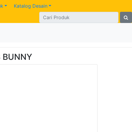
uk
Katalog Desain
S BUNNY