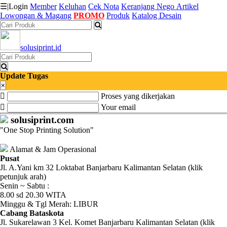
☰
|
Login
Member
Keluhan
Cek Nota
Keranjang
Nego
Artikel
Lowongan & Magang
PROMO
Produk
Katalog Desain
Katalog
solusiprint.id
Produk
Petugas
Update Tugas
×
Proses yang dikerjakan
Riwayat
Your email
Transaksi
solusiprint.com
"One Stop Printing Solution"
Tagihan
Berjalan
Alamat & Jam Operasional
Pusat
Jl. A.Yani km 32 Loktabat Banjarbaru Kalimantan Selatan (klik
Pembayaran
petunjuk arah)
Senin ~ Sabtu :
Pendapatan
8.00 sd 20.30 WITA
Minggu & Tgl Merah: LIBUR
Fee
Cabang Bataskota
Jl. Sukarelawan 3 Kel. Komet Banjarbaru Kalimantan Selatan (klik