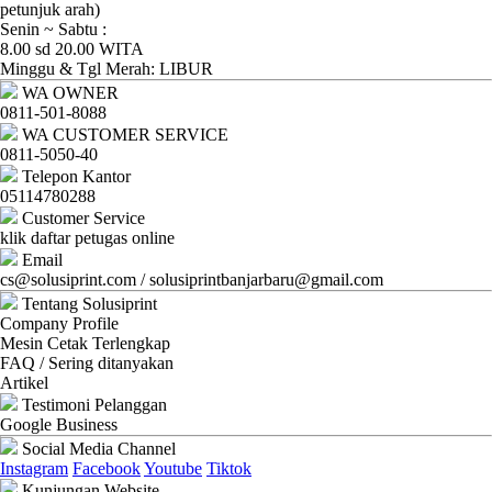
Ganti
petunjuk arah)
Senin ~ Sabtu :
Password
8.00 sd 20.00 WITA
Minggu & Tgl Merah: LIBUR
Logout
WA OWNER
0811-501-8088
WA CUSTOMER SERVICE
0811-5050-40
Telepon Kantor
05114780288
Customer Service
klik daftar petugas online
Email
cs@solusiprint.com / solusiprintbanjarbaru@gmail.com
Tentang Solusiprint
Company Profile
Mesin Cetak Terlengkap
FAQ / Sering ditanyakan
Artikel
Testimoni Pelanggan
Google Business
Social Media Channel
Instagram
Facebook
Youtube
Tiktok
Kunjungan Website