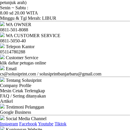
Ganti
petunjuk arah)
Senin ~ Sabtu :
Password
8.00 sd 20.00 WITA
Minggu & Tgl Merah: LIBUR
Logout
WA OWNER
0811-501-8088
WA CUSTOMER SERVICE
0811-5050-40
Telepon Kantor
05114780288
Customer Service
klik daftar petugas online
Email
cs@solusiprint.com / solusiprintbanjarbaru@gmail.com
Tentang Solusiprint
Company Profile
Mesin Cetak Terlengkap
FAQ / Sering ditanyakan
Artikel
Testimoni Pelanggan
Google Business
Social Media Channel
Instagram
Facebook
Youtube
Tiktok
Kunjungan Website