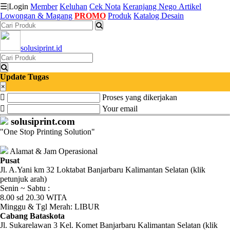
☰
|
Login
Member
Keluhan
Cek Nota
Keranjang
Nego
Artikel
Lowongan & Magang
PROMO
Produk
Katalog Desain
Katalog
solusiprint.id
Produk
Petugas
Update Tugas
×
Proses yang dikerjakan
Riwayat
Your email
Transaksi
solusiprint.com
"One Stop Printing Solution"
Tagihan
Berjalan
Alamat & Jam Operasional
Pusat
Jl. A.Yani km 32 Loktabat Banjarbaru Kalimantan Selatan (klik
Pembayaran
petunjuk arah)
Senin ~ Sabtu :
Pendapatan
8.00 sd 20.30 WITA
Minggu & Tgl Merah: LIBUR
Fee
Cabang Bataskota
Jl. Sukarelawan 3 Kel. Komet Banjarbaru Kalimantan Selatan (klik